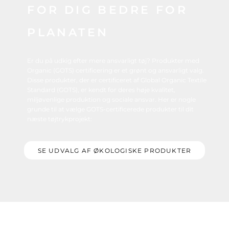
FOR DIG BEDRE FOR
PLANATEN
Er du på udkig efter mere ansvarligt tøj? Produkter med
Organic (GOTS) certificering er et grønt og ansvarligt valg.
Disse produkter, der er certificeret af Global Organic Textile
Standard (GOTS), er kendt for deres høje kvalitet,
miljøvenlige produktion og sociale ansvar. Her er nogle
grunde til at vælge GOTS-certificerede produkter til dit
næste tøjtrykprojekt:
SE UDVALG AF ØKOLOGISKE PRODUKTER