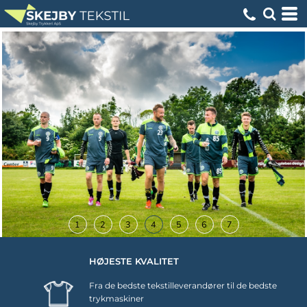
1
2
3
4
5
6
7
HØJESTE KVALITET
Fra de bedste tekstilleverandører til de bedste
trykmaskiner