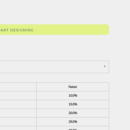
TART DESIGNING
SKOLE /
EFTERSKOLE TØJ
Rabat
10.0%
15.0%
20.0%
25.0%