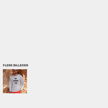
BRANDS
DIVERSE
MORE...
BRANDS
DIVERSE
ØKOLOGISK /
ORGANIC
FLERE BILLEDER