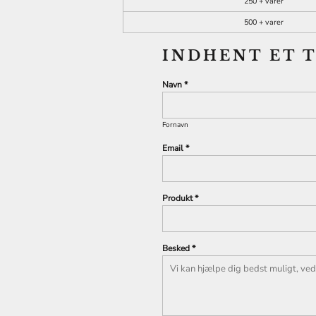
250 + varer
500 + varer
INDHENT ET 
Navn *
Fornavn
Email *
Produkt *
Besked *