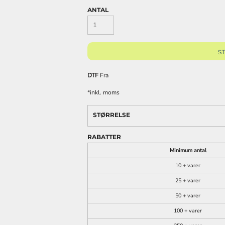
ANTAL
S
REKLAMEARTIKLER
FASHION TEES /
DTF PRINT (DIGITAL
DTF
Fra
OG GIVEAWAYS
SWEATS
TRANSFER)
*
inkl. moms
STØRRELSE
RABATTER
Minimum antal
10 + varer
25 + varer
50 + varer
100 + varer