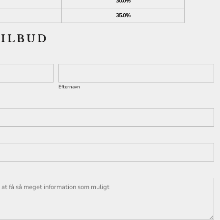
30.0%
35.0%
TILBUD
Efternavn