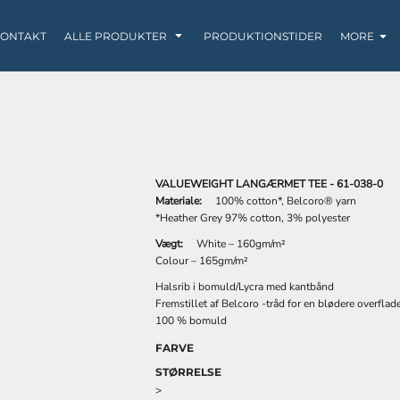
ONTAKT
ALLE PRODUKTER
PRODUKTIONSTIDER
MORE
VALUEWEIGHT LANGÆRMET TEE - 61-038-0
SWEATS / HOODIES
LØBETØJ
BABY
Materiale:
100% cotton*, Belcoro® yarn
*Heather Grey 97% cotton, 3% polyester
Vægt:
White – 160gm/m²
Colour – 165gm/m²
Halsrib i bomuld/Lycra med kantbånd
Fremstillet af Belcoro -tråd for en blødere overflad
100 % bomuld
FARVE
KRUS
POSER / TASKER
TANK TOP
STØRRELSE
>