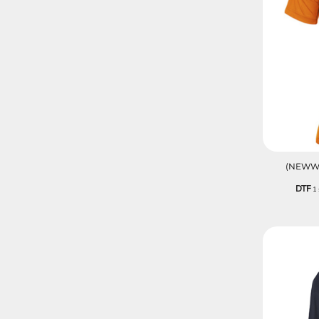
(NEWWA
DTF
1 