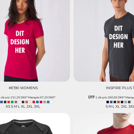
#E190 WOMENS
INSPIRE PLUS 
DTF
 stk pris
231,25
DKK
*
Mængde
67,25
DKK
*
1 stk pris
260,00
DKK
*
Mæng
XS S M L XL 2XL 3XL
S M L XL 2XL 3X