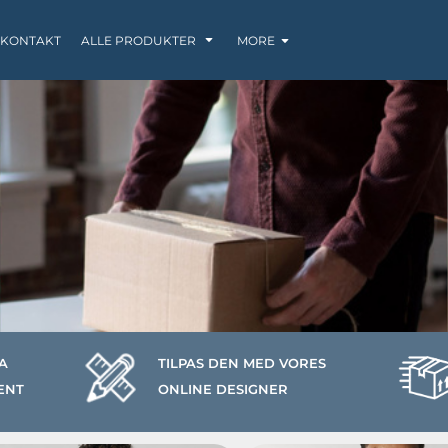
KONTAKT
ALLE PRODUKTER
MORE
SWEATS / HOODIES
LØBETØJ
BABY
A
TILPAS DEN MED VORES
ENT
ONLINE DESIGNER
KRUS
POSER / TASKER
TANK TOP