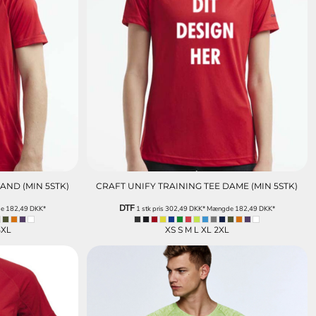
AND (MIN 5STK)
CRAFT UNIFY TRAINING TEE DAME (MIN 5STK)
DTF
de
182,49
DKK
*
1 stk pris
302,49
DKK
*
Mængde
182,49
DKK
*
4XL
XS S M L XL 2XL