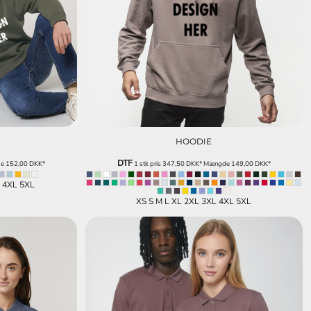
HOODIE
DTF
de
152,00
DKK
*
1 stk pris
347,50
DKK
*
Mængde
149,00
DKK
*
L 4XL 5XL
XS S M L XL 2XL 3XL 4XL 5XL