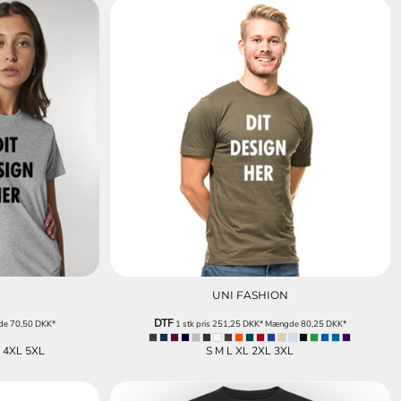
SKOLE /
EFTERSKOLE TØJ
UNI FASHION
DTF
de
70,50
DKK
*
1 stk pris
251,25
DKK
*
Mængde
80,25
DKK
*
L 4XL 5XL
S M L XL 2XL 3XL