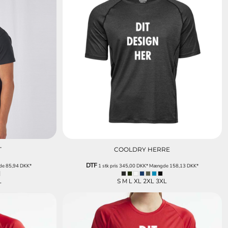
T
COOLDRY HERRE
DTF
de
85,94
DKK
*
1 stk pris
345,00
DKK
*
Mængde
158,13
DKK
*
L
S M L XL 2XL 3XL