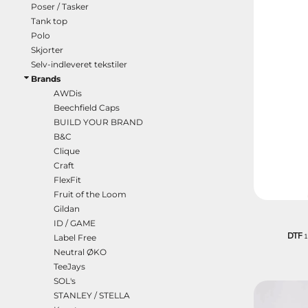
Poser / Tasker
Tank top
Polo
Skjorter
Selv-indleveret tekstiler
Brands
AWDis
Beechfield Caps
BUILD YOUR BRAND
B&C
Clique
Craft
FlexFit
Fruit of the Loom
Gildan
ID / GAME
DTF
1
Label Free
Neutral ØKO
TeeJays
SOL's
STANLEY / STELLA