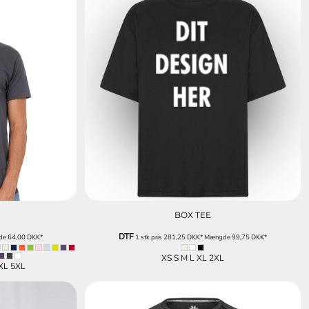
BOX TEE
DTF
de
64,00
DKK
*
1 stk pris
281,25
DKK
*
Mængde
99,75
DKK
*
XS S M L XL 2XL
4XL 5XL