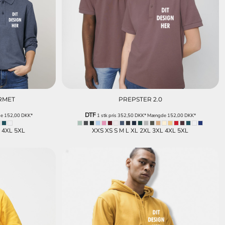
RMET
PREPSTER 2.0
DTF
de
152,00
DKK
*
1 stk pris
352,50
DKK
*
Mængde
152,00
DKK
*
L 4XL 5XL
XXS XS S M L XL 2XL 3XL 4XL 5XL