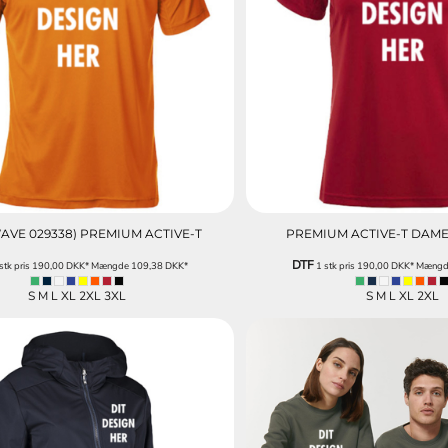
VE 029338) PREMIUM ACTIVE-T
PREMIUM ACTIVE-T DAME 
DTF
stk pris
190,00
DKK
*
Mængde
109,38
DKK
*
1 stk pris
190,00
DKK
*
Mæng
S M L XL 2XL 3XL
S M L XL 2XL