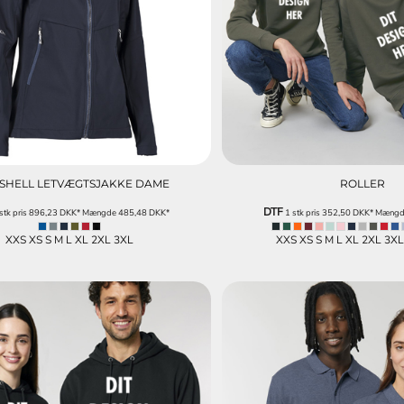
SHELL LETVÆGTSJAKKE DAME
ROLLER
DTF
stk pris
896,23
DKK
*
Mængde
485,48
DKK
*
1 stk pris
352,50
DKK
*
Mæng
XXS XS S M L XL 2XL 3XL
XXS XS S M L XL 2XL 3X