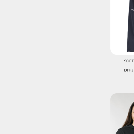
SOFT
DTF
1 