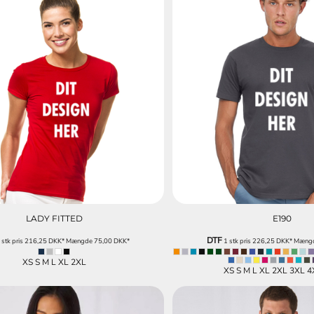
LADY FITTED
E190
DTF
 stk pris
216,25
DKK
*
Mængde
75,00
DKK
*
1 stk pris
226,25
DKK
*
Mæng
XS S M L XL 2XL
XS S M L XL 2XL 3XL 