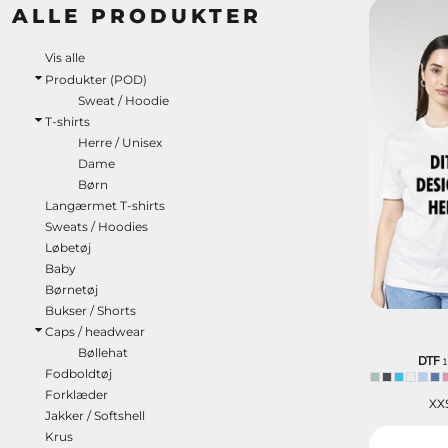
BRANDS
ALLE PRODUKTER
DIVERSE
MORE...
Vis alle
Produkter (POD)
Sweat / Hoodie
T-shirts
BRANDS
DIVERSE
ØKOLOGISK /
Herre / Unisex
ORGANIC
Dame
Børn
Langærmet T-shirts
Sweats / Hoodies
Løbetøj
Baby
Børnetøj
Bukser / Shorts
Caps / headwear
Bøllehat
DTF
1
Fodboldtøj
Forklæder
XX
Jakker / Softshell
Krus