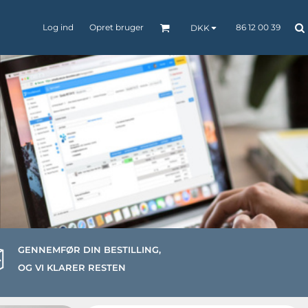
Log ind
Opret bruger
86 12 00 39
DKK
BØRNETØJ
BUKSER / SHORTS
CAPS / HEADWEAR
GENNEMFØR DIN BESTILLING,
OG VI KLARER RESTEN
POLO
SKJORTER
SELV-INDLEVERET
TEKSTILER