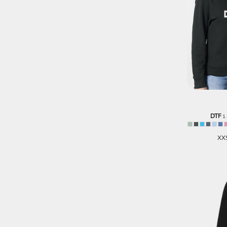
DTF
1 
XX