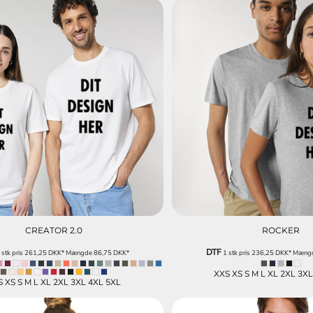
REKLAMEARTIKLER
FASHION TEES /
DTF PRINT (DIGITAL
OG GIVEAWAYS
SWEATS
TRANSFER)
CREATOR 2.0
ROCKER
DTF
 stk pris
261,25
DKK
*
Mængde
86,75
DKK
*
1 stk pris
236,25
DKK
*
Mæng
XXS XS S M L XL 2XL 3X
S XS S M L XL 2XL 3XL 4XL 5XL