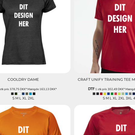
COOLDRY DAME
CRAFT UNIFY TRAINING TEE M
DTF
stk pris
378,75
DKK
*
Mængde
163,13
DKK
*
1 stk pris
302,49
DKK
*
Mæng
S M L XL 2XL
S M L XL 2XL 3XL 