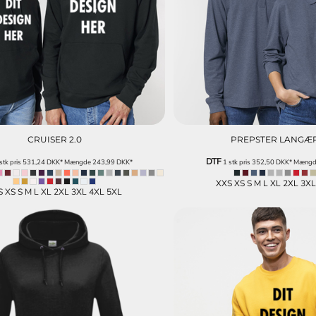
CRUISER 2.0
PREPSTER LANGÆ
DTF
stk pris
531,24
DKK
*
Mængde
243,99
DKK
*
1 stk pris
352,50
DKK
*
Mæng
XXS XS S M L XL 2XL 3X
S XS S M L XL 2XL 3XL 4XL 5XL