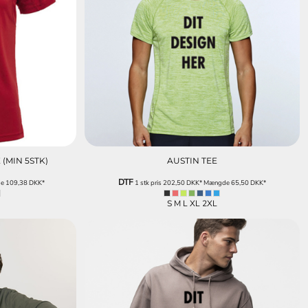
(MIN 5STK)
AUSTIN TEE
DTF
de
109,38
DKK
*
1 stk pris
202,50
DKK
*
Mængde
65,50
DKK
*
S M L XL 2XL