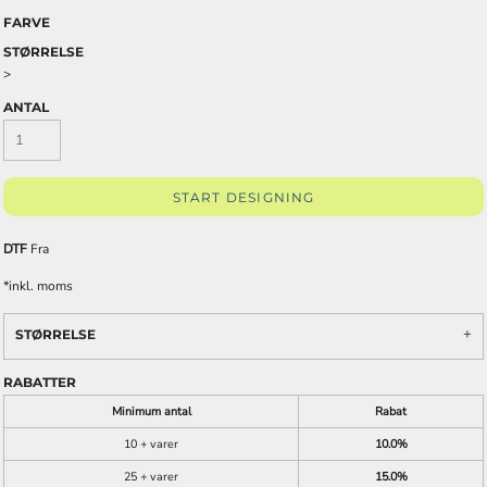
FARVE
STØRRELSE
>
ANTAL
START DESIGNING
DTF
Fra
*
inkl. moms
STØRRELSE
RABATTER
Minimum antal
Rabat
10 + varer
10.0%
25 + varer
15.0%