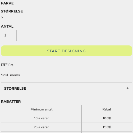
FARVE
STØRRELSE
>
ANTAL
START DESIGNING
DTF
Fra
*
inkl. moms
STØRRELSE
RABATTER
Minimum antal
Rabat
10 + varer
10.0%
25 + varer
15.0%