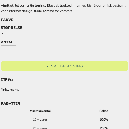
Vindtæt, let og hurtig tørring. Elastisk trækledning med lås. Ergonomisk pasform,
konturformet design, flade sømme for komfort.
FARVE
STØRRELSE
>
ANTAL
START DESIGNING
DTF
Fra
*
inkl. moms
RABATTER
Minimum antal
Rabat
10 + varer
10.0%
25 + varer
15.0%