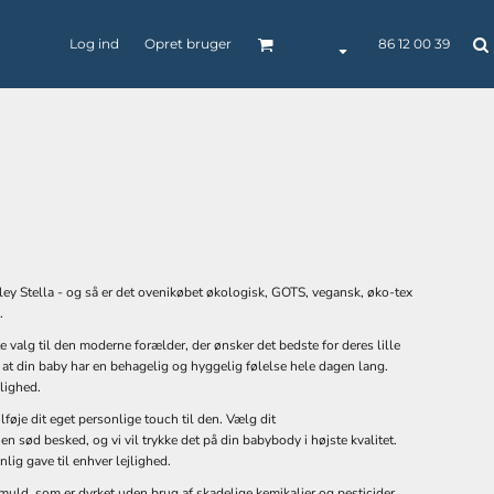
Log ind
Opret bruger
86 12 00 39
BØRNETØJ
BUKSER / SHORTS
CAPS / HEADWEAR
ley Stella - og så er det ovenikøbet økologisk, GOTS, vegansk, øko-tex
.
valg til den moderne forælder, der ønsker det bedste for deres lille
at din baby har en behagelig og hyggelig følelse hele dagen lang.
lighed.
føje dit eget personlige touch til den. Vælg dit
n sød besked, og vi vil trykke det på din babybody i højste kvalitet.
POLO
SKJORTER
SELV-INDLEVERET
TEKSTILER
lig gave til enhver lejlighed.
muld, som er dyrket uden brug af skadelige kemikalier og pesticider.