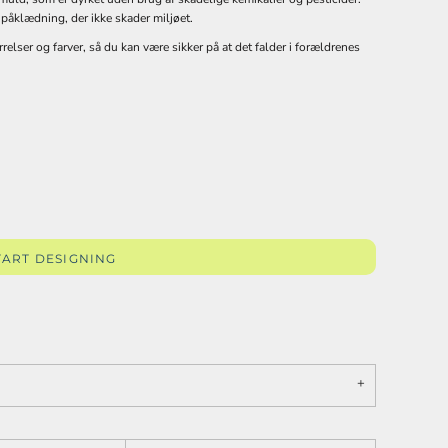
 påklædning, der ikke skader miljøet.
elser og farver, så du kan være sikker på at det falder i forældrenes
SKOLE /
EFTERSKOLE TØJ
TART DESIGNING