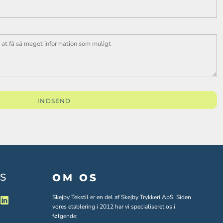
INDSEND
S
OM OS
Skejby Tekstil er en del af Skejby Trykkeri ApS. Siden
vores etablering i 2012 har vi specialiseret os i
følgende: