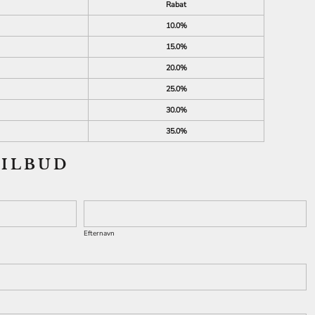
Rabat
10.0%
15.0%
20.0%
25.0%
30.0%
35.0%
TILBUD
Efternavn