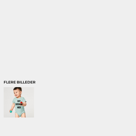
BRANDS
DIVERSE
MORE...
BRANDS
DIVERSE
ØKOLOGISK /
ORGANIC
FLERE BILLEDER