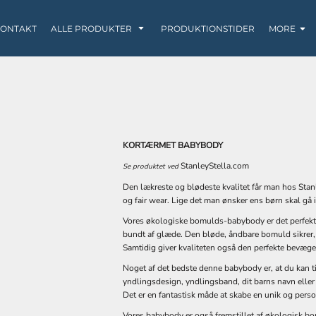
ONTAKT
ALLE PRODUKTER
PRODUKTIONSTIDER
MORE
KORTÆRMET BABYBODY
SWEATS / HOODIES
LØBETØJ
BABY
StanleyStella.com
Se produktet ved
Den lækreste og blødeste kvalitet får man hos Stan
og fair wear. Lige det man ønsker ens børn skal gå i
Vores økologiske bomulds-babybody er det perfekte 
bundt af glæde. Den bløde, åndbare bomuld sikrer, 
Samtidig giver kvaliteten også den perfekte bevæge
Noget af det bedste denne babybody er, at du kan til
yndlingsdesign, yndlingsband, dit barns navn eller e
KRUS
POSER / TASKER
TANK TOP
Det er en fantastisk måde at skabe en unik og person
Vores babybody er også fremstillet af økologisk bo