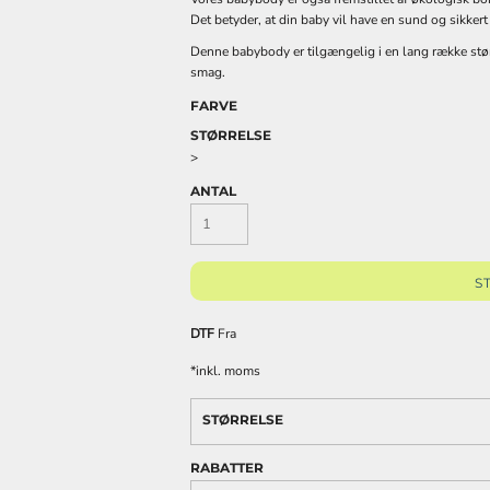
Det betyder, at din baby vil have en sund og sikkert
Denne babybody er tilgængelig i en lang række størr
smag.
FARVE
STØRRELSE
REKLAMEARTIKLER
FASHION TEES /
DTF PRINT (DIGITAL
>
OG GIVEAWAYS
SWEATS
TRANSFER)
ANTAL
S
DTF
Fra
*
inkl. moms
STØRRELSE
RABATTER