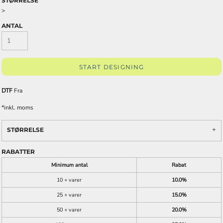
STØRRELSE
>
ANTAL
START DESIGNING
DTF
Fra
*
inkl. moms
STØRRELSE
RABATTER
Minimum antal
Rabat
10 + varer
10.0%
25 + varer
15.0%
50 + varer
20.0%