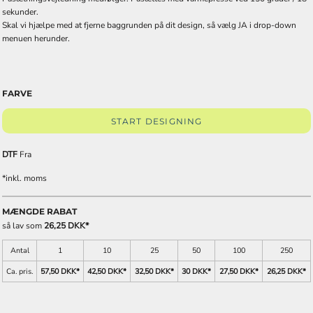
sekunder.
Skal vi hjælpe med at fjerne baggrunden på dit design, så vælg JA i drop-down
menuen herunder.
FARVE
START DESIGNING
DTF
Fra
*
inkl. moms
MÆNGDE RABAT
så lav som
26,25 DKK
*
Antal
1
10
25
50
100
250
Ca. pris.
57,50 DKK
*
42,50 DKK
*
32,50 DKK
*
30 DKK
*
27,50 DKK
*
26,25 DKK
*