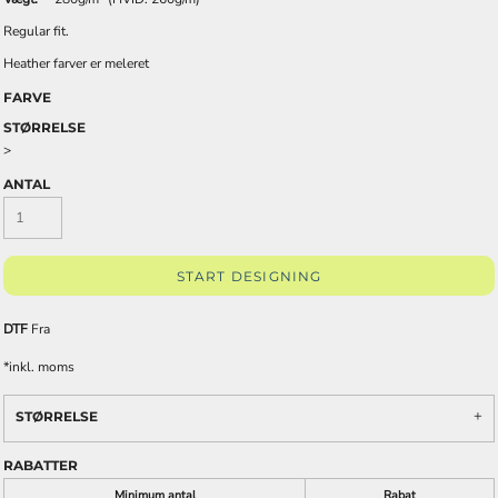
Regular fit.
Heather farver er meleret
FARVE
STØRRELSE
>
ANTAL
START DESIGNING
DTF
Fra
*
inkl. moms
STØRRELSE
RABATTER
Minimum antal
Rabat