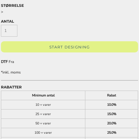
STØRRELSE
>
ANTAL
START DESIGNING
DTF
Fra
*
inkl. moms
RABATTER
Minimum antal
Rabat
10 + varer
10.0%
25 + varer
15.0%
50 + varer
20.0%
100 + varer
25.0%