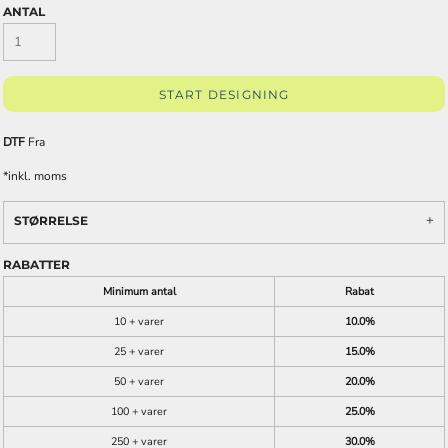
ANTAL
START DESIGNING
DTF
Fra
*
inkl. moms
STØRRELSE
RABATTER
Minimum antal
Rabat
10 + varer
10.0%
25 + varer
15.0%
50 + varer
20.0%
100 + varer
25.0%
250 + varer
30.0%