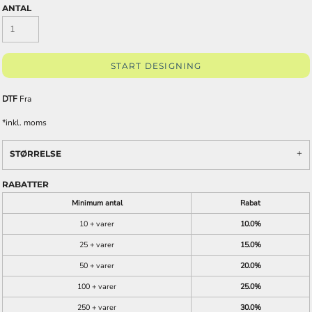
ANTAL
START DESIGNING
DTF
Fra
*
inkl. moms
STØRRELSE
RABATTER
Minimum antal
Rabat
10 + varer
10.0%
25 + varer
15.0%
50 + varer
20.0%
100 + varer
25.0%
250 + varer
30.0%