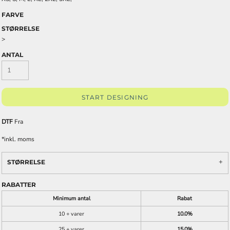
FARVE
STØRRELSE
>
ANTAL
START DESIGNING
DTF
Fra
*
inkl. moms
STØRRELSE
RABATTER
Minimum antal
Rabat
10 + varer
10.0%
25 + varer
15.0%