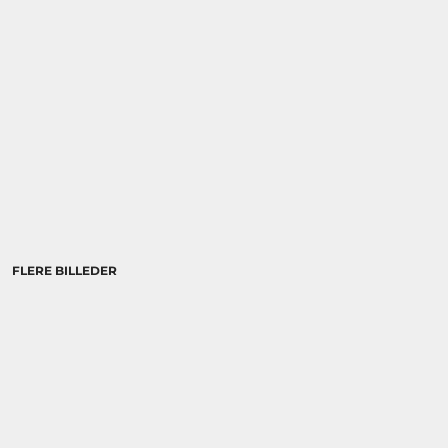
BRANDS
DIVERSE
MORE...
BRANDS
DIVERSE
ØKOLOGISK /
ORGANIC
FLERE BILLEDER