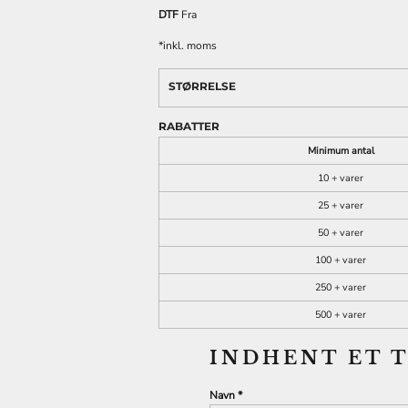
DTF
Fra
*
inkl. moms
STØRRELSE
RABATTER
REKLAMEARTIKLER
FASHION TEES /
DTF PRINT (DIGITAL
OG GIVEAWAYS
SWEATS
TRANSFER)
Minimum antal
10 + varer
25 + varer
50 + varer
100 + varer
250 + varer
500 + varer
INDHENT ET 
Navn *