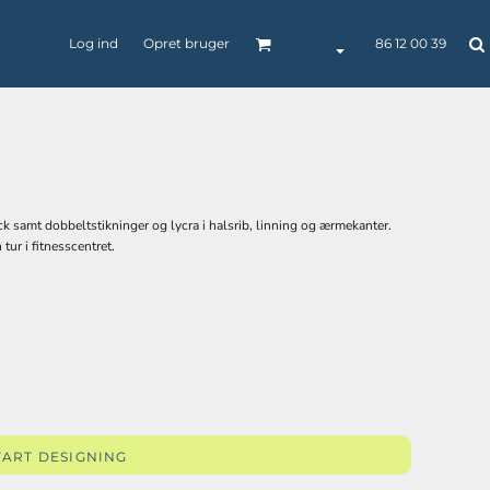
Log ind
Opret bruger
86 12 00 39
ck samt dobbeltstikninger og lycra i halsrib, linning og ærmekanter.
BØRNETØJ
BUKSER / SHORTS
CAPS / HEADWEAR
tur i fitnesscentret.
POLO
SKJORTER
SELV-INDLEVERET
TEKSTILER
TART DESIGNING