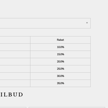
SKOLE /
EFTERSKOLE TØJ
Rabat
10.0%
15.0%
20.0%
25.0%
30.0%
35.0%
TILBUD