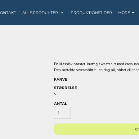
ONTAKT
ALLE PRODUKTER
PRODUKTIONSTIDER
MORE
En klassisk børstet, kraftig sweatshirt med crew ne
SWEATS / HOODIES
LØBETØJ
BABY
Den perfekte sweatshirt til en dag på jobbet eller en 
FARVE
STØRRELSE
>
ANTAL
KRUS
POSER / TASKER
TANK TOP
S