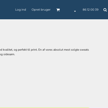
Log ind
Opret bruger
86 12 00 39
d kvalitet, og perfekt til print. En af vores absolut mest solgte sweats
BØRNETØJ
BUKSER / SHORTS
CAPS / HEADWEAR
 og sidesøm.
POLO
SKJORTER
SELV-INDLEVERET
TEKSTILER