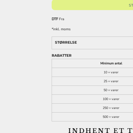
S
DTF
Fra
*
inkl. moms
REKLAMEARTIKLER
FASHION TEES /
DTF PRINT (DIGITAL
STØRRELSE
OG GIVEAWAYS
SWEATS
TRANSFER)
RABATTER
Minimum antal
10 + varer
25 + varer
50 + varer
100 + varer
250 + varer
500 + varer
INDHENT ET 