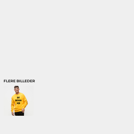
BRANDS
DIVERSE
MORE...
BRANDS
DIVERSE
ØKOLOGISK /
ORGANIC
FLERE BILLEDER