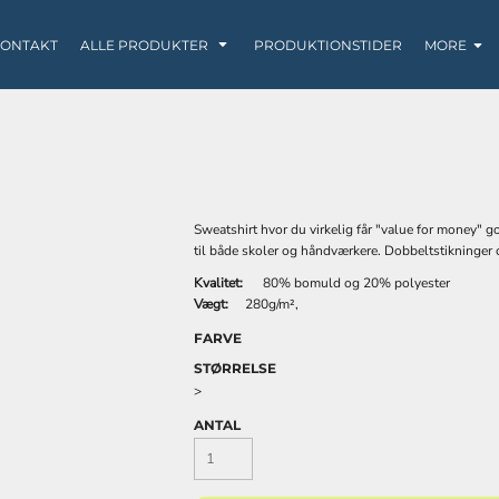
ONTAKT
ALLE PRODUKTER
PRODUKTIONSTIDER
MORE
Sweatshirt hvor du virkelig får "value for money" go
SWEATS / HOODIES
LØBETØJ
BABY
til både skoler og håndværkere. Dobbeltstikninger
Kvalitet:
80% bomuld og 20% polyester
Vægt:
280g/m²,
FARVE
STØRRELSE
>
ANTAL
KRUS
POSER / TASKER
TANK TOP