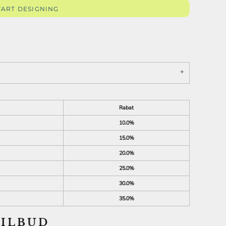
TART DESIGNING
SKOLE /
EFTERSKOLE TØJ
Rabat
10.0%
15.0%
20.0%
25.0%
30.0%
35.0%
TILBUD