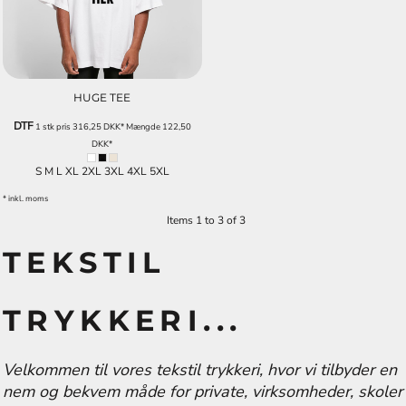
HUGE TEE
DTF
1 stk pris
316,25
DKK
*
Mængde
122,50
DKK
*
S M L XL 2XL 3XL 4XL 5XL
* inkl. moms
Items 1 to 3 of 3
TEKSTIL
TRYKKERI...
Velkommen til vores tekstil trykkeri, hvor vi tilbyder en
nem og bekvem måde for private, virksomheder, skoler