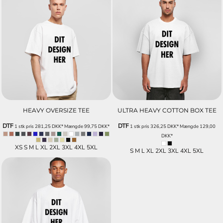
HEAVY OVERSIZE TEE
ULTRA HEAVY COTTON BOX TEE
DTF
DTF
1 stk pris
281,25
DKK
*
Mængde
99,75
DKK
*
1 stk pris
326,25
DKK
*
Mængde
129,00
DKK
*
XS S M L XL 2XL 3XL 4XL 5XL
S M L XL 2XL 3XL 4XL 5XL