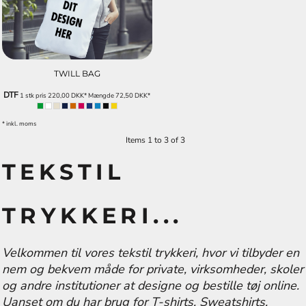
TWILL BAG
DTF
1 stk pris
220,00
DKK
*
Mængde
72,50
DKK
*
* inkl. moms
Items 1 to 3 of 3
TEKSTIL
TRYKKERI...
Velkommen til vores tekstil trykkeri, hvor vi tilbyder en
nem og bekvem måde for private, virksomheder, skoler
og andre institutioner at designe og bestille tøj online.
Uanset om du har brug for T-shirts, Sweatshirts,