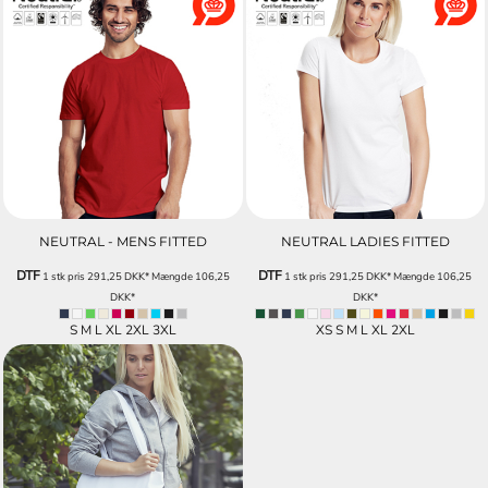
NEUTRAL - MENS FITTED
NEUTRAL LADIES FITTED
DTF
DTF
1 stk pris
291,25
DKK
*
Mængde
106,25
1 stk pris
291,25
DKK
*
Mængde
106,25
DKK
*
DKK
*
S M L XL 2XL 3XL
XS S M L XL 2XL