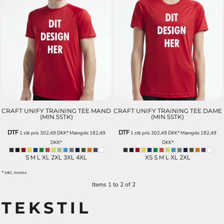
CRAFT UNIFY TRAINING TEE MAND
CRAFT UNIFY TRAINING TEE DAME
(MIN 5STK)
(MIN 5STK)
DTF
DTF
1 stk pris
302,49
DKK
*
Mængde
182,49
1 stk pris
302,49
DKK
*
Mængde
182,49
DKK
*
DKK
*
S M L XL 2XL 3XL 4XL
XS S M L XL 2XL
* inkl. moms
Items 1 to 2 of 2
TEKSTIL